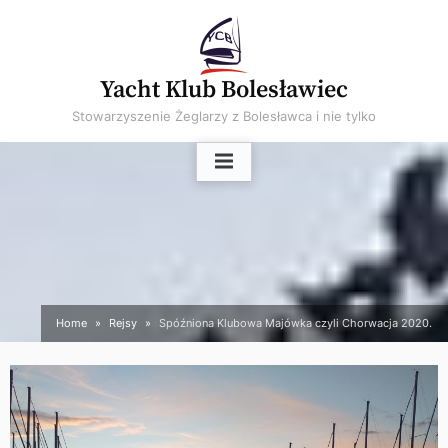
Skip
to
content
Yacht Klub Bolesławiec
Stowarzyszenie Żeglarzy z Bolesławca i nie tylko
Home
Rejsy
Spóźniona Klubowa Majówka czyli Chorwacja 2020.