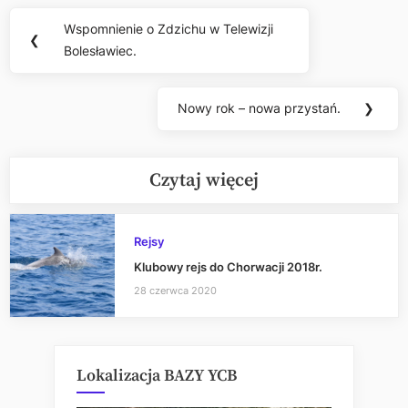
Nawigacja
Wspomnienie o Zdzichu w Telewizji
Previous
❮
wpisu
Bolesławiec.
Post:
Nowy rok – nowa przystań.
❯
Next
Post:
Czytaj więcej
Rejsy
Klubowy rejs do Chorwacji 2018r.
28 czerwca 2020
Lokalizacja BAZY YCB