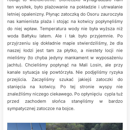
ten wysiłek, było plażowanie na pokładzie i utrwalanie
letniej opalenizny. Płynąc zatoczką do Osoru zauroczyła
nas kamienista plaża i stojąc na kotwicy popłynęliśmy
do niej wpław. Temperatura wody nie była wyższa niż
woda Bałtyku latem. Ale i tak było przyjemnie. Po
przyjrzeniu się dokładnie mapie stwierdziliśmy, że dla
naszej łodzi jest tam za płytko, a niestety locji nie
mieliśmy (to chyba jedyny mankament w wyposażeniu
jachtu). Chcieliśmy popłynąć na Mali Losin, ale przy
kanale sytuacja się powtórzyła. Nie podjęliśmy ryzyka
przejścia. Zaczęliśmy szukać jakiejś zatoczki do
stanięcia na kotwicy. Po tej stronie wyspy nie
znaleźliśmy niczego ciekawego. Po opłynięciu cypla tuż
przed zachodem słońca stanęliśmy w bardzo
sympatycznej zatoczce na bojce.