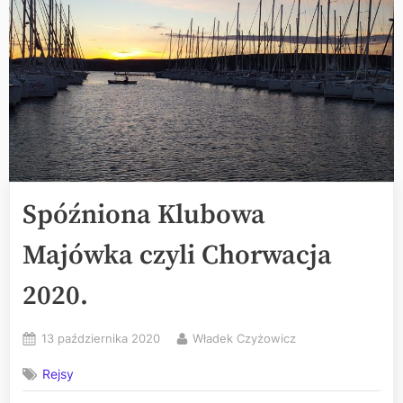
Spóźniona Klubowa
Majówka czyli Chorwacja
2020.
Posted
By
13 października 2020
Władek Czyżowicz
on
Rejsy