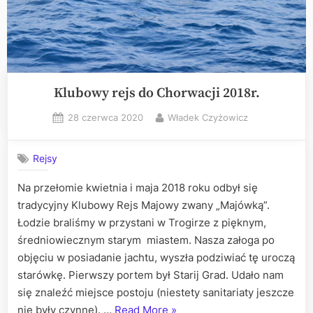
Klubowy rejs do Chorwacji 2018r.
Posted
By
28 czerwca 2020
Władek Czyżowicz
on
Rejsy
Na przełomie kwietnia i maja 2018 roku odbył się
tradycyjny Klubowy Rejs Majowy zwany „Majówką”.
Łodzie braliśmy w przystani w Trogirze z pięknym,
średniowiecznym starym miastem. Nasza załoga po
objęciu w posiadanie jachtu, wyszła podziwiać tę uroczą
starówkę. Pierwszy portem był Starij Grad. Udało nam
się znaleźć miejsce postoju (niestety sanitariaty jeszcze
„Klubowy
nie były czynne). …
Read More
»