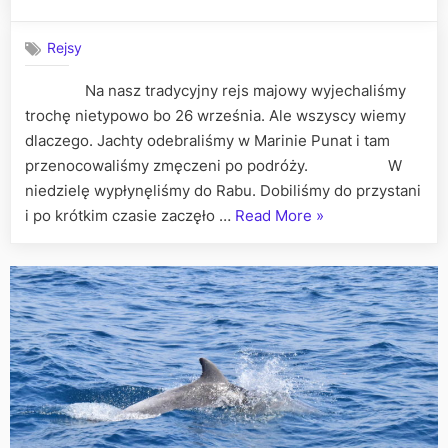
on
Rejsy
Na nasz tradycyjny rejs majowy wyjechaliśmy
trochę nietypowo bo 26 września. Ale wszyscy wiemy
dlaczego. Jachty odebraliśmy w Marinie Punat i tam
przenocowaliśmy zmęczeni po podróży. W
niedzielę wypłynęliśmy do Rabu. Dobiliśmy do przystani
„Spóźniona
i po krótkim czasie zaczęło …
Read More
»
Klubowa
Majówka
czyli
Chorwacja
2020.”