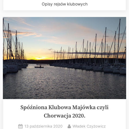
Opisy rejsów klubowych
Spóźniona Klubowa Majówka czyli
Chorwacja 2020.
Posted
By
13 października 2020
Władek Czyżowicz