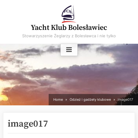
Skip
to
content
Yacht Klub Bolesławiec
Stowarzyszenie Żeglarzy z Bolesławca i nie tylko
Home
Odzież i gadżety klubowe
image017
image017