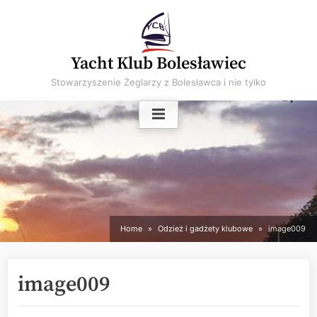
Skip
to
content
Yacht Klub Bolesławiec
Stowarzyszenie Żeglarzy z Bolesławca i nie tylko
Home
Odzież i gadżety klubowe
image009
image009